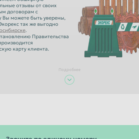
Орёл
льные отзывы от своих
ым договорам с
Пенза
 Вы можете быть уверены,
Экорекс так же выгодно
к
Петропавловск-Камчатский
восибирске
.
Псков
становлению Правительства
 производится
Рязань
кую карту клиента.
Санкт-Петербург
Севастополь
Подробнее
Смоленск
Старый Оскол
Сызрань
Тамбов
Томск
Улан-Удэ