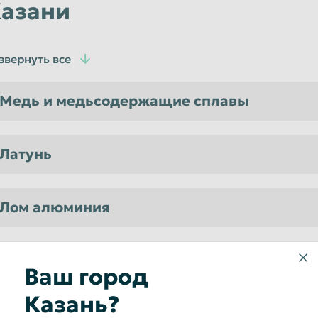
азани
звернуть все
Медь и медьсодержащие сплавы
Латунь
Лом алюминия
Магний лом
Ваш город
Казань?
Лом кадмия