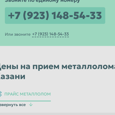
Звоните по единому номеру
Уфа
+7 (923) 148-54-33
Чебоксары
Чита
Энгельс
+7 (923) 148-54-33
Или звоните
Ярославль
ены на прием металлолом
азани
ПРАЙС МЕТАЛЛОЛОМ
звернуть все