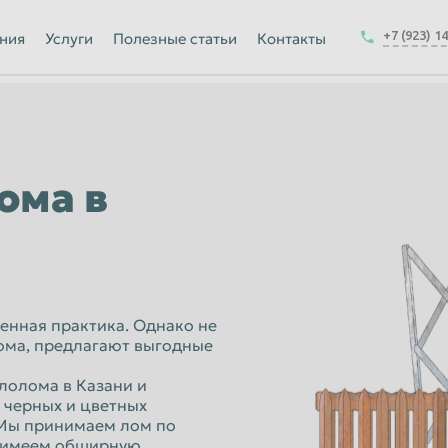
Йошкар-Ола
+7 (923) 1
ния
Услуги
Полезные статьи
Контакты
Калуга
Керчь
-на-Амуре
Королёв
Краснодар
ома в
Курск
Магнитогорск
Москва
Набережные Челны
енная практика. Однако не
ома, предлагают выгодные
ск
Нижнекамск
лолома в Казани и
Новокузнецк
а черных и цветных
Новочеркасск
 Мы принимаем лом по
у имеем обширную