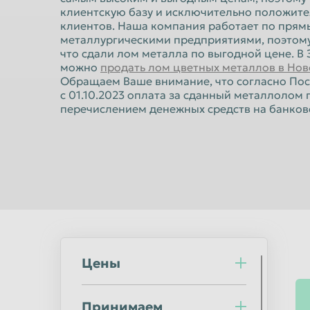
Норильск
Омск
клиентскую базу и исключительно положите
клиентов. Наша компания работает по прям
Оренбург
Орск
металлургическими предприятиями, поэтому
Пермь
что сдали лом металла по выгодной цене. В 
Петрозаводс
можно
продать лом цветных металлов в Но
Подольск
Прокопьевск
Обращаем Ваше внимание, что согласно По
с 01.10.2023 оплата за сданный металлолом
Ростов-на-Дону
Рыбинск
перечислением денежных средств на банковс
Салават
Самара
Саранск
Саратов
Северодвинск
Симферополь
Сочи
Ставрополь
Стерлитамак
Сургут
Сыктывкар
Таганрог
Цены
Тверь
Тольятти
Тула
Тюмень
Принимаем