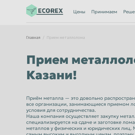
Ижевск
Иркутск
Цены
Принимаем
Реше
Казань
Калининград
Каменск-Уральский
Кемерово
Главная
Прием металлолома
Киров
Комсомольск
Кострома
Красногорск
Прием металлол
Красноярск
Курган
Казани!
Липецк
Люберцы
Махачкала
Миасс
Мурманск
Мытищи
Приём металла — это довольно распростран
все организации, занимающиеся приемом л
Нальчик
Нижневартов
условия для сотрудничества.
Нижний Новгород
Наша компания осуществляет закупку метал
Нижний Тагил
специализируется на сдаче и заготовке лом
Новороссийск
Новосибирск
металлов у физических и юридических лиц.
самым высоким и выгодным ценам, поэтом