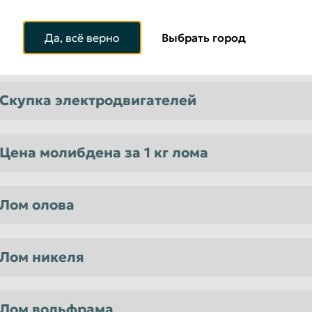
Да, всё верно
Выбрать город
Лом тантала
Скупка электродвигателей
Цена молибдена за 1 кг лома
Лом олова
Лом никеля
Лом вольфрама