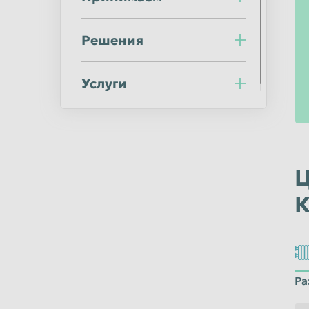
Ульяновск
Уссурийск
Хабаровск
Химки
Решения
Челябинск
Череповец
Шахты
Услуги
Электросталь
Южно-Сахалинск
Якутск
Ц
К
Ра