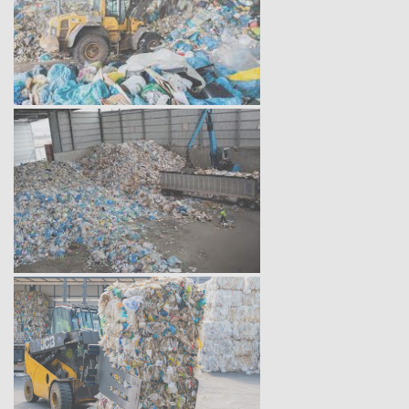
Таганрог
Тамбов
Тверь
Тольятти
Томск
Тула
Тюмень
Улан-Удэ
Ульяновск
Уссурийск
Уфа
Хабаровск
Химки
Чебоксары
Челябинск
Череповец
Чита
Шахты
Электросталь
Энгельс
Южно-Сахалинск
Якутск
Ярославль