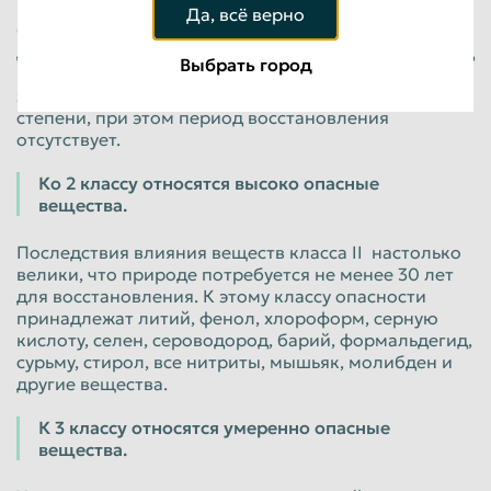
К этому классу опасности относят полоний,
Да, всё верно
бензапирен, фтороводород, соли свинца, таллий,
диэтилртуть, плутоний, теллур, озон, циановодород
Выбрать город
и другие вещества. После их воздействия
экологическая система нарушается в наибольшей
степени, при этом период восстановления
отсутствует.
Ко 2 классу относятся высоко опасные
вещества.
Последствия влияния веществ класса II настолько
велики, что природе потребуется не менее 30 лет
для восстановления. К этому классу опасности
принадлежат литий, фенол, хлороформ, серную
кислоту, селен, сероводород, барий, формальдегид,
сурьму, стирол, все нитриты, мышьяк, молибден и
другие вещества.
К 3 классу относятся умеренно опасные
вещества.