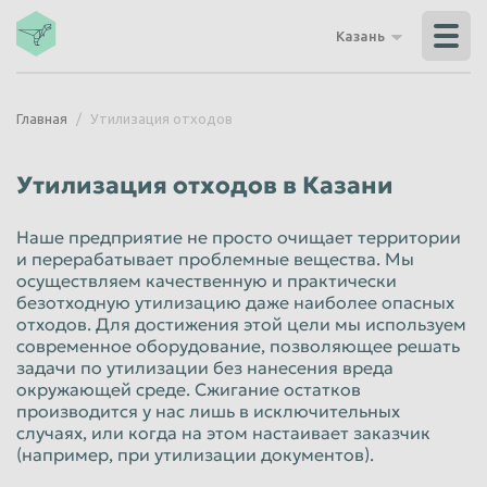
Владикавказ
Владимир
Казань
Волгоград
Волгодонск
Волжский
Вологда
Главная
Утилизация отходов
Воронеж
Грозный
Дзержинск
Екатеринбург
Утилизация отходов в Казани
Иваново
Ижевск
Наше предприятие не просто очищает территории
Иркутск
Йошкар-Ола
и перерабатывает проблемные вещества. Мы
осуществляем качественную и практически
Казань
Калининград
безотходную утилизацию даже наиболее опасных
Калуга
Каменск-Уральский
отходов. Для достижения этой цели мы используем
современное оборудование, позволяющее решать
Кемерово
Керчь
задачи по утилизации без нанесения вреда
окружающей среде. Сжигание остатков
Киров
Комсомольск-на-Амуре
производится у нас лишь в исключительных
случаях, или когда на этом настаивает заказчик
Королёв
Кострома
(например, при утилизации документов).
Красногорск
Краснодар