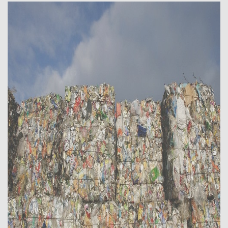
Красноярск
Курган
Курск
Липецк
Люберцы
Магнитогорск
Махачкала
Миасс
Москва
Мурманск
Мытищи
Набережные Челны
Нальчик
Нижневартовск
Нижнекамск
Нижний Новгород
Нижний Тагил
Новокузнецк
Новороссийск
Новосибирск
Новочеркасск
Норильск
Омск
Орёл
Оренбург
Орск