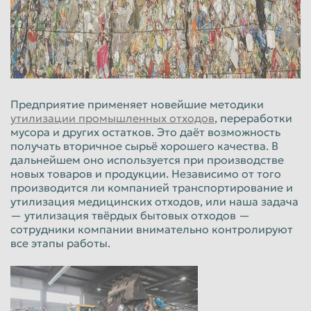
Пенза
Пермь
Петрозаводск
Петропавловск-Камчатский
Подольск
Прокопьевск
Псков
Ростов-на-Дону
Предприятие применяет новейшие методики
Рыбинск
Рязань
утилизации промышленных отходов
, переработки
мусора и других остатков. Это даёт возможность
Салават
Самара
получать вторичное сырьё хорошего качества. В
дальнейшем оно используется при производстве
Санкт-Петербург
Саранск
новых товаров и продукции. Независимо от того
производится ли компанией транспортирование и
Саратов
Севастополь
утилизация медицинских отходов, или наша задача
Северодвинск
Симферополь
— утилизация твёрдых бытовых отходов —
сотрудники компании внимательно контролируют
Смоленск
Сочи
все этапы работы.
Ставрополь
Старый Оскол
Стерлитамак
Сургут
Сызрань
Сыктывкар